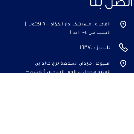
اتصل بنا
القاهرة : مستشفى دار الفؤاد – ٦ اكتوبر (
السبت من ١٠-١٢ ظ )
للحجز :
١٦٣٧٠
اسيوط : ميدان المحطة برج خالد بن
الوليد مدخل ب الدور السادس (الاثنين –
الاربعاء من ٢-٤ عصرا )
للحجز :
01065747446
جميع الحقوق محفوظة @ د. حسين خياط 2023