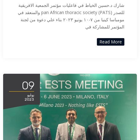
شارك د.حسين الخياط في فاعليات مؤتمر الجمعية الافريقية
للصدر pan African thoracic society (PATS) والمنعقد في
مومباسا كينيا من ٧-١٠ يونيو ٢٠٢٣ بناء علي دعوة من لجنة
المؤتمر للمشاركة في
Read More
09
يوليو
2023