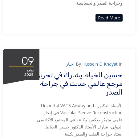
وجراحة الصدر والحساسية
Read More
09
In
Hussein El Khayat
By
اخبار
يونيو
حسين الخياط يشارك في تحرير
2025
مرجع عالمي حديث في جراحة
الصدر
الأستاذ الدكتور : Uniportal VATS Airway and
Vascular Sleeve Reconstruction في إنجاز
علمي متميّز يعكس مكانته في المجتمع الأكاديمي
الدولي، شارك الأستاذ الدكتور حسين الخياط،
أستاذ جراحة القلب والصدر بكلية