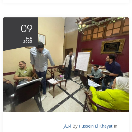
09
يوليو
2023
In
Hussein El Khayat
By
اخبار