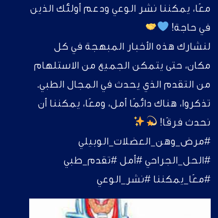
معًا، يمكننا نشر الوعي ودعم أولئك الذين
في حاجة!
لنشارك هذه الأخبار المبهجة في كل
مكان، حتى يتمكن الجميع من الاستلهام
من التقدم الذي يحدث في المجال الطبي.
تذكروا، هناك دائمًا أمل، ومعًا، يمكننا أن
نحدث فرقًا!
#مرض_وهن_العضلات_الوبيلي
#الحل_الجراحي #أمل #تقدم_طبي
#معًا_يمكننا #نشر_الوعي