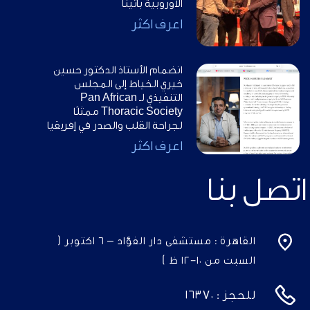
الاوروبية بأثينا
اعرف اكثر
انضمام الأستاذ الدكتور حسين
خيري الخياط إلى المجلس
التنفيذي لـ Pan African
Thoracic Society ممثلًا
لجراحة القلب والصدر في إفريقيا
اعرف اكثر
اتصل بنا
القاهرة : مستشفى دار الفؤاد – ٦ اكتوبر (
السبت من ١٠-١٢ ظ )
للحجز :
١٦٣٧٠