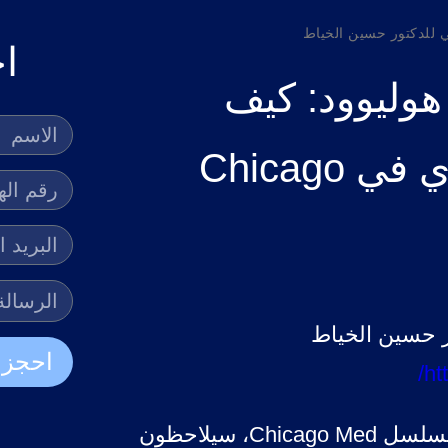
ا
هوليوود: كيف
ظهرت عملية لمريض مصري في Chicago
احجز 
ht
 مسلسل
Chicago Med
، سيلاحظون