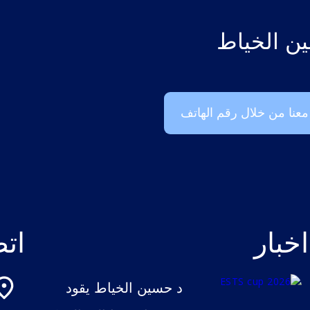
ين الخياط
عنا من خلال رقم الهاتف
اخبار
اتص
د حسين الخياط يقود