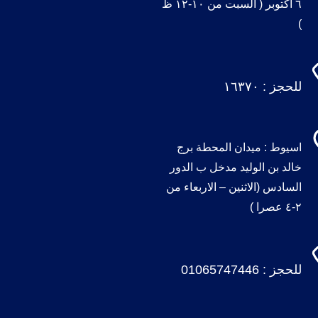
٦ اكتوبر ( السبت من ١٠-١٢ ظ
)
للحجز :
١٦٣٧٠
اسيوط : ميدان المحطة برج
خالد بن الوليد مدخل ب الدور
السادس (الاثنين – الاربعاء من
٢-٤ عصرا )
للحجز :
01065747446