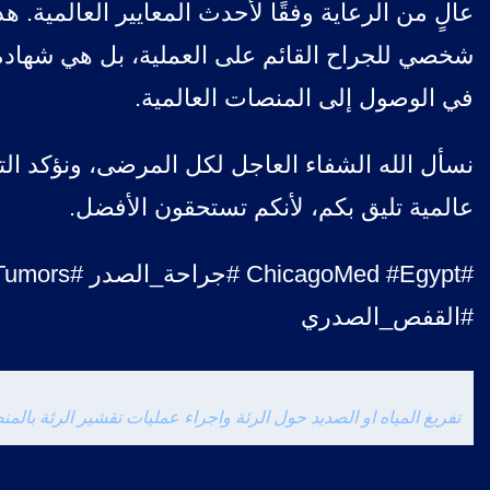
عالٍ من الرعاية وفقًا لأحدث المعايير العالمية. 
شخصي للجراح القائم على العملية، بل هي شهاد
في الوصول إلى المنصات العالمية.
نسأل الله الشفاء العاجل لكل المرضى، ونؤكد التز
عالمية تليق بكم، لأنكم تستحقون الأفضل.
#oMed #Egypt
#القفص_الصدري
تفريغ المياه او الصديد حول الرئة واجراء عمليات تقشير الرئة بالمن