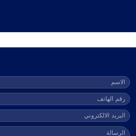
جميع الحقوق محفوظة @ د. حسين خياط 2023