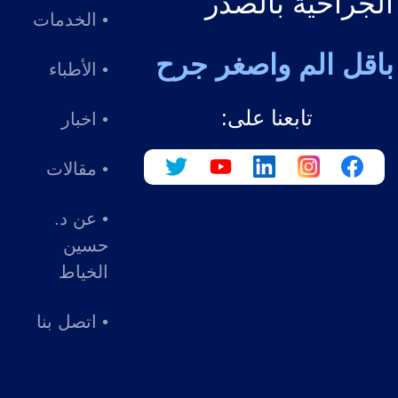
الجراحية بالصدر
• الخدمات
باقل الم واصغر جرح
• الأطباء
تابعنا على:
• اخبار
• مقالات
• عن د.
حسين
الخياط
• اتصل بنا