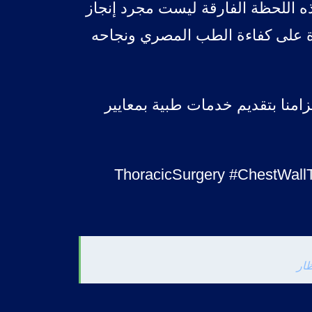
هذه اللحظة الفارقة ليست مجرد إنجاز
ة على كفاءة الطب المصري ونجاحه
امنا بتقديم خدمات طبية بمعايير
Chicag #جراحة_الصدر #ThoracicSurgery #ChestWallTumors
ظار